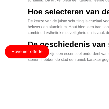
schutting. Dit artikel biedt een gedetailleerde
Hoe selecteren van de
De keuze van de juiste schutting is cruciaal vo
hekwerk en aluminium. Hout biedt een tradition
combinert esthetiek met veiligheid en is vaak 
De geschiedenis van 
Hovenier offerte
Schuttingen zijn een essentieel onderdeel van 
stenen, hebben de stad een uniek karakter geg
tegelijkertijd de praktische behoeften van he
Technieken voor het 
Het plaatsen van schuttingen in Nieuwlande vere
zorgvuldige planning, inclusief de keuze van he
schuttingplaatsers die bekend zijn met lokale