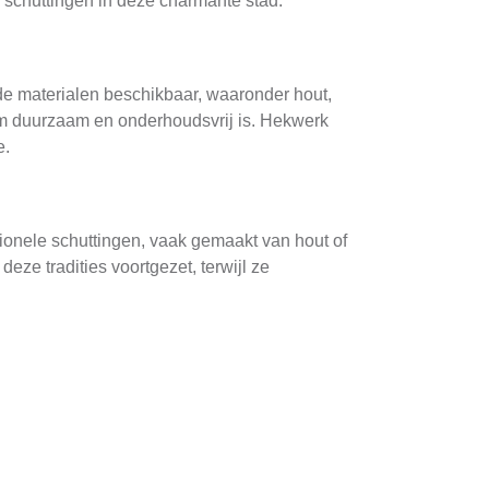
n schuttingen in deze charmante stad.
ende materialen beschikbaar, waaronder hout,
ium duurzaam en onderhoudsvrij is. Hekwerk
e.
tionele schuttingen, vaak gemaakt van hout of
e tradities voortgezet, terwijl ze
duurzaam zijn. Het beginpunt is altijd een
e zelf moet worden uitgevoerd door professionele