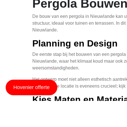
Pergola Bouwen
De bouw van een pergola in Nieuwlande kan uw
structuur, ideaal voor tuinen en terrassen. In 
Nieuwlande.
Planning en Design
De eerste stap bij het bouwen van een pergola 
Nieuwlande, waar het klimaat koud maar ook zon
weersomstandigheden.
Het ontwerp moet niet alleen esthetisch aantrek
tuinieren? De locatie is eveneens crucieel; kij
Hovenier offerte
Kies Maten en Materi
De keuze van de juiste maten en materialen is 
opties, elk met hun eigen voordelen en nadelen