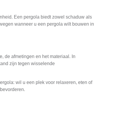
nheid. Een pergola biedt zowel schaduw als
verwegen wanneer u een pergola wilt bouwen in
e, de afmetingen en het materiaal. In
tand zijn tegen wisselende
rgola: wil u een plek voor relaxeren, eten of
k bevorderen.
. Hout, metaal en composiet zijn populaire